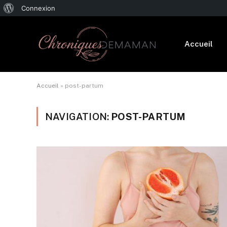
À
Connexion
propos
de
Accueil
WordPress
Accueil
»
post-partum
NAVIGATION:
POST-PARTUM