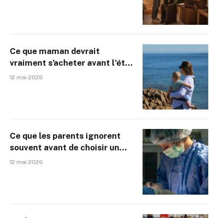
Ce que maman devrait
vraiment s’acheter avant l’été
(et qu’elle n’a probablement
12 mai 2026
pas encore)
Ce que les parents ignorent
souvent avant de choisir un
centre de circoncision
12 mai 2026