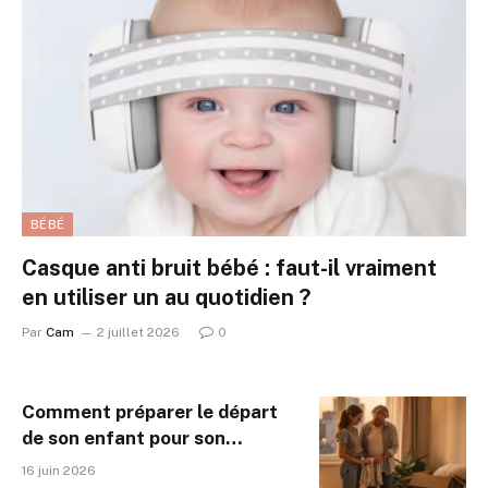
BÉBÉ
Casque anti bruit bébé : faut-il vraiment
en utiliser un au quotidien ?
Par
Cam
2 juillet 2026
0
Comment préparer le départ
de son enfant pour son
premier logement étudiant ?
16 juin 2026