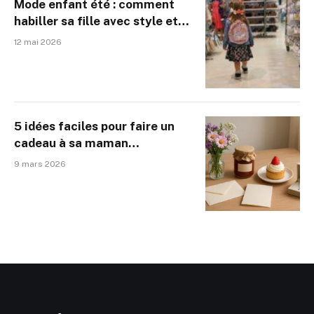
Mode enfant été : comment
habiller sa fille avec style et
confort cette saison
12 mai 2026
5 idées faciles pour faire un
cadeau à sa maman
rapidement
9 mars 2026