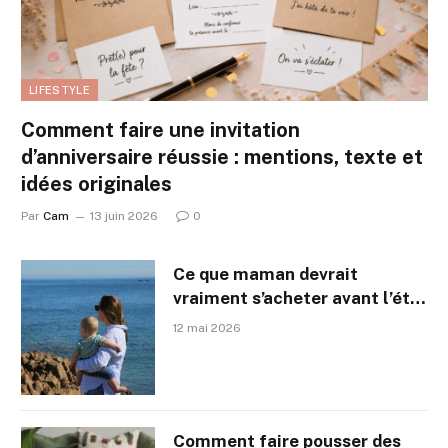
LIFESTYLE
Comment faire une invitation
d’anniversaire réussie : mentions, texte et
idées originales
Par
Cam
13 juin 2026
0
Ce que maman devrait
vraiment s’acheter avant l’été
(et qu’elle n’a probablement
12 mai 2026
pas encore)
Comment faire pousser des