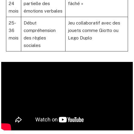
24
partielle des
fâché »
mois
émotions verbales
25-
Début
Jeu collaboratif avec des
36
compréhension
jouets comme Giotto ou
mois
des règles
Lego Duplo
sociales