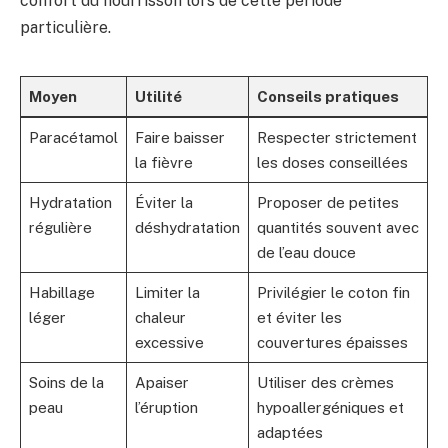
confort du nourrisson lors de cette période
particulière.
Moyen
Utilité
Conseils pratiques
Paracétamol
Faire baisser
Respecter strictement
la fièvre
les doses conseillées
Hydratation
Éviter la
Proposer de petites
régulière
déshydratation
quantités souvent avec
de l’eau douce
Habillage
Limiter la
Privilégier le coton fin
léger
chaleur
et éviter les
excessive
couvertures épaisses
Soins de la
Apaiser
Utiliser des crèmes
peau
l’éruption
hypoallergéniques et
adaptées