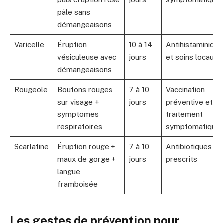
pâle sans
démangeaisons
Varicelle
Éruption
10 à 14
Antihistaminique
vésiculeuse avec
jours
et soins locaux
démangeaisons
Rougeole
Boutons rouges
7 à 10
Vaccination
sur visage +
jours
préventive et
symptômes
traitement
respiratoires
symptomatique
Scarlatine
Éruption rouge +
7 à 10
Antibiotiques
maux de gorge +
jours
prescrits
langue
framboisée
Les gestes de prévention pour