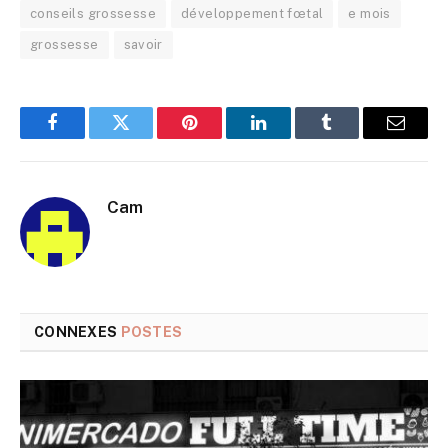
conseils grossesse
développement fœtal
e mois
grossesse
savoir
Facebook
Twitter
Pinterest
LinkedIn
Tumblr
E-
mail
Cam
CONNEXES
POSTES