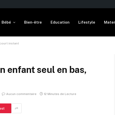
Bébé
Bien-être
Education
Lifestyle
Mater
court instant
n enfant seul en bas,
Aucun commentaire
12 Minutes de Lecture
est