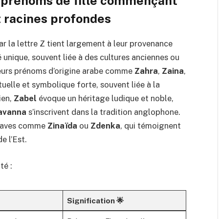
 prénoms de fille commençant
et racines profondes
r la lettre Z tient largement à leur provenance
é unique, souvent liée à des cultures anciennes ou
eurs prénoms d’origine arabe comme
Zahra
,
Zaina
,
tuelle et symbolique forte, souvent liée à la
ien,
Zabel
évoque un héritage ludique et noble,
avanna
s’inscrivent dans la tradition anglophone.
 slaves comme
Zinaïda
ou
Zdenka
, qui témoignent
e l’Est.
té :
Signification 🌟