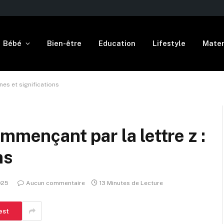
Bébé
Bien-être
Education
Lifestyle
Mater
nes et significations
mmençant par la lettre z :
ns
2025
Aucun commentaire
13 Minutes de Lecture
est