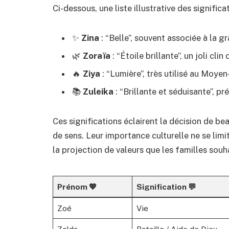
Ci-dessous, une liste illustrative des signifi
✨
Zina
: “Belle”, souvent associée à la gr
🌿
Zoraïa
: “Étoile brillante”, un joli clin
🔥
Ziya
: “Lumière”, très utilisé au Moyen
📚
Zuleika
: “Brillante et séduisante”, p
Ces significations éclairent la décision de 
de sens. Leur importance culturelle ne se limi
la projection de valeurs que les familles souh
Prénom 💖
Signification 💬
Zoé
Vie
Zelda
Bataille / Aide de Dieu