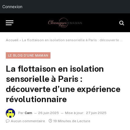
Connexion
Accueil
»
La flottaison en isolation sensorielle à Paris : découverte d’une expérience révolutionnaire
LE BLOG D'UNE MAMAN
La flottaison en isolation
sensorielle à Paris :
découverte d’une expérience
révolutionnaire
Par
Cam
26 juin 2025
Mise à jour:
27 juin 2025
Aucun commentaire
19 Minutes de Lecture