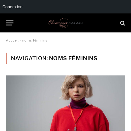
Connexion
Accueil
»
noms féminins
NAVIGATION:
NOMS FÉMININS