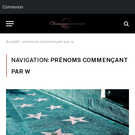
Connexion
Accueil
»
prénoms commençant par w
NAVIGATION:
PRÉNOMS COMMENÇANT
PAR W