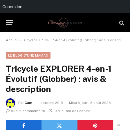
Connexion
Accueil
»
Tricycle EXPLORER 4-en-1 Évolutif (Globber) : avis & description
LE BLOG D'UNE MAMAN
Tricycle EXPLORER 4-en-1
Évolutif (Globber) : avis &
description
Par
Cam
1 octobre 2015
Mise à jour:
8 août 2023
Aucun commentaire
10 Minutes de Lecture