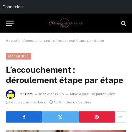
Connexion
Accueil
»
L’accouchement : déroulement étape par étape
MATERNITÉ
L’accouchement :
déroulement étape par étape
Par
Cam
12 février 2025
Mise à jour:
15 juillet 2025
Aucun commentaire
15 Minutes de Lecture