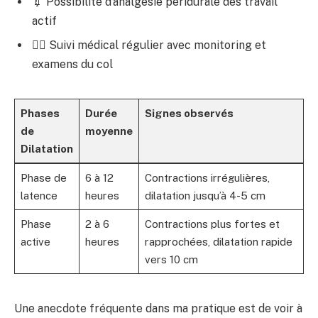
💉 Possibilité d’analgésie péridurale dès travail
actif
👩‍⚕️ Suivi médical régulier avec monitoring et
examens du col
Phases
Durée
Signes observés
de
moyenne
Dilatation
Phase de
6 à 12
Contractions irrégulières,
latence
heures
dilatation jusqu’à 4-5 cm
Phase
2 à 6
Contractions plus fortes et
active
heures
rapprochées, dilatation rapide
vers 10 cm
Une anecdote fréquente dans ma pratique est de voir à