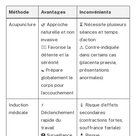
Méthode
Avantages
Inconvénients
Acupuncture
🌿 Approche
⏳ Nécessite plusieurs
naturelle et non
séances et temps
invasive
d’action
💆‍♀️ Favorise la
⚠️ Contre-indiquée
détente et la
dans certains cas
sérénité
(placenta praevia,
🚼 Prépare
présentations
globalement le
anormales)
corps pour
l’accouchement
Induction
⚡
💉 Risque d’effets
médicale
Déclenchement
secondaires
rapide du
(contractions fortes,
travail
souffrance fœtale)
🏥 Surveillance
💊 Risque