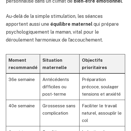
personnalisé dans un climat de
bien-être émotionnel
.
Au-delà de la simple stimulation, les séances
apportent aussi une
équilibre maternel
qui prépare
psychologiquement la maman, vital pour le
déroulement harmonieux de l’accouchement.
Moment
Situation
Objectifs
recommandé
maternelle
prioritaires
36e semaine
Antécédents
Préparation
difficiles ou
précoce, soulager
post-terme
tensions et anxiété
40e semaine
Grossesse sans
Faciliter le travail
complication
naturel, assouplir le
col