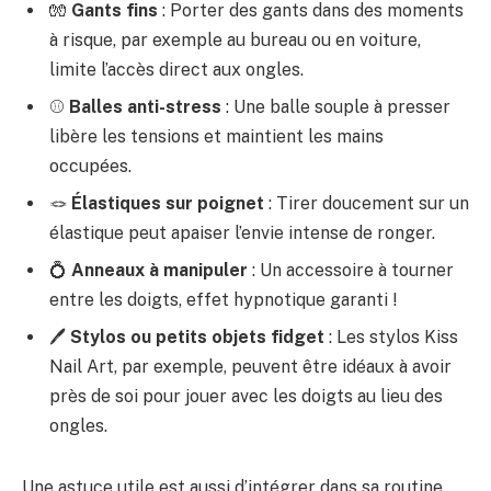
🧤
Gants fins
: Porter des gants dans des moments
à risque, par exemple au bureau ou en voiture,
limite l’accès direct aux ongles.
⚾
Balles anti-stress
: Une balle souple à presser
libère les tensions et maintient les mains
occupées.
🪢
Élastiques sur poignet
: Tirer doucement sur un
élastique peut apaiser l’envie intense de ronger.
💍
Anneaux à manipuler
: Un accessoire à tourner
entre les doigts, effet hypnotique garanti !
🖊️
Stylos ou petits objets fidget
: Les stylos Kiss
Nail Art, par exemple, peuvent être idéaux à avoir
près de soi pour jouer avec les doigts au lieu des
ongles.
Une astuce utile est aussi d’intégrer dans sa routine