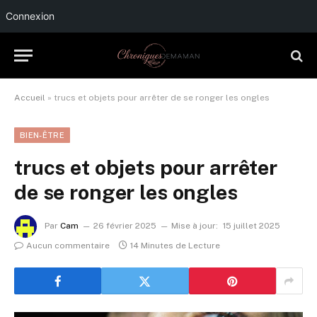
Connexion
Accueil
»
trucs et objets pour arrêter de se ronger les ongles
BIEN-ÊTRE
trucs et objets pour arrêter
de se ronger les ongles
Par
Cam
26 février 2025
Mise à jour:
15 juillet 2025
Aucun commentaire
14 Minutes de Lecture