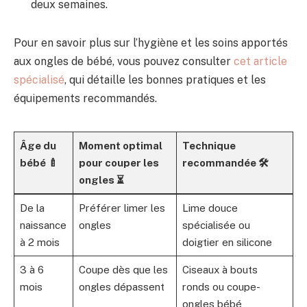
deux semaines.
Pour en savoir plus sur l’hygiène et les soins apportés
aux ongles de bébé, vous pouvez consulter
cet article
spécialisé
, qui détaille les bonnes pratiques et les
équipements recommandés.
Âge du
Moment optimal
Technique
bébé 🍼
pour couper les
recommandée 🛠️
ongles ⏳
De la
Préférer limer les
Lime douce
naissance
ongles
spécialisée ou
à 2 mois
doigtier en silicone
3 à 6
Coupe dès que les
Ciseaux à bouts
mois
ongles dépassent
ronds ou coupe-
ongles bébé