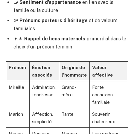
🧩
Sentiment d’appartenance
en lien avec la
famille ou la culture
🌱
Prénoms porteurs d’héritage
et de valeurs
familiales
👩‍👧
Rappel de liens maternels
primordial dans le
choix d’un prénom féminin
Prénom
Émotion
Origine de
Valeur
associée
l’hommage
affective
Mireille
Admiration,
Grand-
Forte
tendresse
mère
connexion
familiale
Marion
Affection,
Tante
Souvenir
simplicité
chaleureux
Manon
Douceur,
Maman
Lien maternel