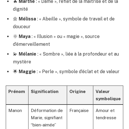
🔥
Marthe
: « Dame », reflet de la maîtrise et de la
dignité
🌼
Mélissa
: « Abeille », symbole de travail et de
douceur
🌞
Maya
: « Illusion » ou « magie », source
d’émerveillement
💫
Mélanie
: « Sombre », liée à la profondeur et au
mystère
🌟
Maggie
: « Perle », symbole d’éclat et de valeur
Prénom
Signification
Origine
Valeur
symbolique
Manon
Déformation de
Française
Amour et
Marie, signifiant
tendresse
“bien-aimée”