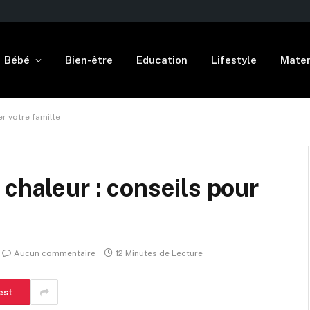
Bébé
Bien-être
Education
Lifestyle
Mater
r votre famille
chaleur : conseils pour
Aucun commentaire
12 Minutes de Lecture
est