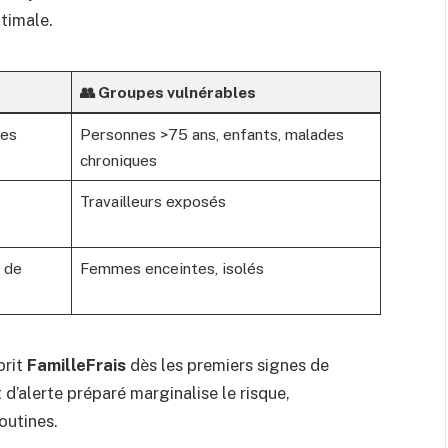
ptimale.
👥 Groupes vulnérables
des
Personnes >75 ans, enfants, malades
chroniques
Travailleurs exposés
e de
Femmes enceintes, isolés
prit
FamilleFrais
dès les premiers signes de
 d’alerte préparé marginalise le risque,
outines.