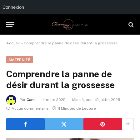
Connexion
Accueil
»
Comprendre la panne de désir durant la grossesse
MATERNITÉ
Comprendre la panne de
désir durant la grossesse
Par
Cam
14 mars 2025
Mise à jour:
15 juillet 2025
Aucun commentaire
11 Minutes de Lecture