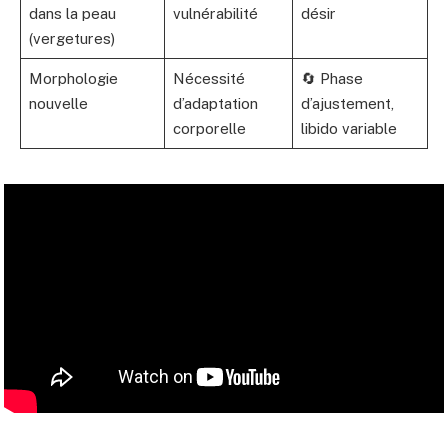
dans la peau
vulnérabilité
désir
(vergetures)
Morphologie
Nécessité
🔄 Phase
nouvelle
d’adaptation
d’ajustement,
corporelle
libido variable