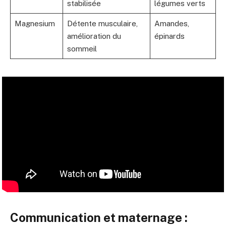
stabilisée
légumes verts
Magnesium
Détente musculaire,
Amandes,
amélioration du
épinards
sommeil
Communication et maternage :