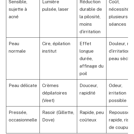
Sensible,
Lumière
Réduction
Coût,
sujette à
pulsée, laser
durable de
nécessité
acné
la pilosité,
plusieurs
moins
séances
d’irritation
Peau
Cire, épilation
Effet
Douleur, ris
normale
institut
longue
d’irritation s
durée,
peau sèche
affinage du
poil
Peau délicate
Crèmes
Douceur,
Odeur,
dépilatoires
rapidité
irritation
(Veet)
possible
Pressée,
Rasoir (Gillette,
Rapide, peu
Repousse
occasionnelle
Dove)
coûteux
rapide, risq
de coupure