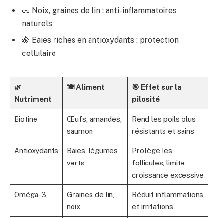
🥜 Noix, graines de lin : anti-inflammatoires
naturels
🍇 Baies riches en antioxydants : protection
cellulaire
🌿
🍽️ Aliment
🎯 Effet sur la
Nutriment
pilosité
Biotine
Œufs, amandes,
Rend les poils plus
saumon
résistants et sains
Antioxydants
Baies, légumes
Protège les
verts
follicules, limite
croissance excessive
Oméga-3
Graines de lin,
Réduit inflammations
noix
et irritations