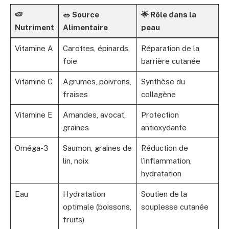
🍉
🥗 Source
🌟 Rôle dans la
Nutriment
Alimentaire
peau
Vitamine A
Carottes, épinards,
Réparation de la
foie
barrière cutanée
Vitamine C
Agrumes, poivrons,
Synthèse du
fraises
collagène
Vitamine E
Amandes, avocat,
Protection
graines
antioxydante
Oméga-3
Saumon, graines de
Réduction de
lin, noix
l’inflammation,
hydratation
Eau
Hydratation
Soutien de la
optimale (boissons,
souplesse cutanée
fruits)