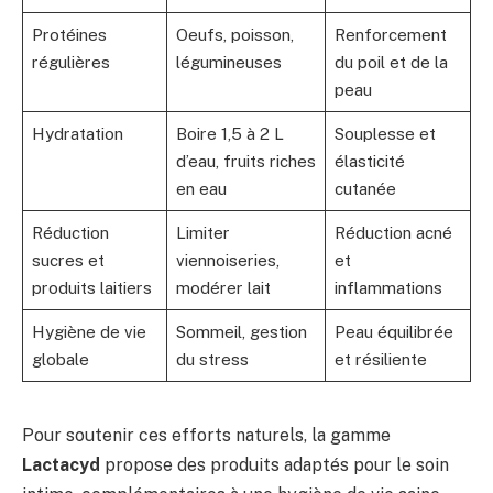
Protéines
Oeufs, poisson,
Renforcement
régulières
légumineuses
du poil et de la
peau
Hydratation
Boire 1,5 à 2 L
Souplesse et
d’eau, fruits riches
élasticité
en eau
cutanée
Réduction
Limiter
Réduction acné
sucres et
viennoiseries,
et
produits laitiers
modérer lait
inflammations
Hygiène de vie
Sommeil, gestion
Peau équilibrée
globale
du stress
et résiliente
Pour soutenir ces efforts naturels, la gamme
Lactacyd
propose des produits adaptés pour le soin