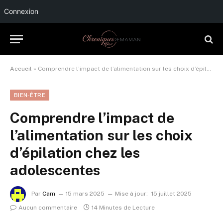
Connexion
Accueil
»
Comprendre l’impact de l’alimentation sur les choix d’épilation chez les adolescentes
BIEN-ÊTRE
Comprendre l’impact de
l’alimentation sur les choix
d’épilation chez les
adolescentes
Par
Cam
15 mars 2025
Mise à jour:
15 juillet 2025
Aucun commentaire
14 Minutes de Lecture