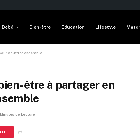
Bébé
Bien-être
Education
Lifestyle
Mater
e pour souffler ensemble
 bien-être à partager en
ensemble
 Minutes de Lecture
est