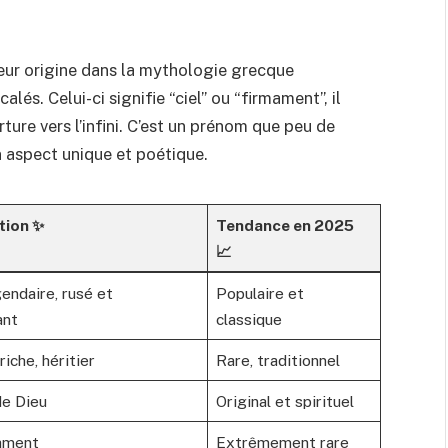
eur origine dans la mythologie grecque
lés. Celui-ci signifie “ciel” ou “firmament”, il
ure vers l’infini. C’est un prénom que peu de
n aspect unique et poétique.
tion ✨
Tendance en 2025
📈
endaire, rusé et
Populaire et
ant
classique
riche, héritier
Rare, traditionnel
de Dieu
Original et spirituel
mament
Extrêmement rare