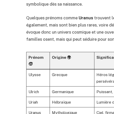
symbolique dès sa naissance.
Quelques prénoms comme
Uranus
trouvent l
également, mais sont bien plus rares, voire déca
évoque donc un univers cosmique et une ouvert
familles osent, mais qui peut séduire pour so
Prénom
Origine 🌍
Significa
🧒
Ulysse
Grecque
Héros lég
persévér
Ulrich
Germanique
Puissant, 
Uriah
Hébraïque
Lumière 
Uranus
Mythologique
Ciel, fir