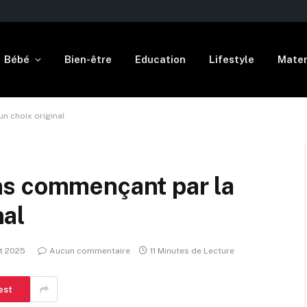
Bébé
Bien-être
Education
Lifestyle
Mater
n choix original
ns commençant par la
nal
et 2025
Aucun commentaire
11 Minutes de Lecture
est