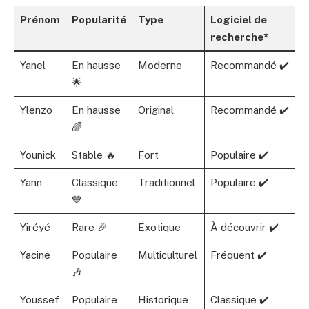
Prénom
Popularité
Type
Logiciel de
recherche*
Yanel
En hausse
Moderne
Recommandé ✔️
🌟
Ylenzo
En hausse
Original
Recommandé ✔️
🌈
Younick
Stable 🔥
Fort
Populaire ✔️
Yann
Classique
Traditionnel
Populaire ✔️
💙
Yiréyé
Rare 🎉
Exotique
À découvrir ✔️
Yacine
Populaire
Multiculturel
Fréquent ✔️
🎶
Youssef
Populaire
Historique
Classique ✔️