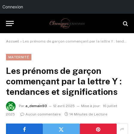
Connexion
Accueil
»
Les prénoms de garçon commençant par la lettre Y : tendances et significations
MATERNITÉ
Les prénoms de garçon
commençant par la lettre Y :
tendances et significations
Par
a_demain93
12 avril 2025
Mise à jour:
16 juillet
2025
Aucun commentaire
14 Minutes de Lecture