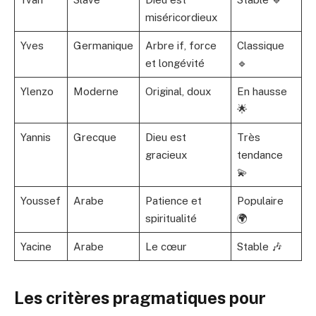
miséricordieux
Yves
Germanique
Arbre if, force
Classique
et longévité
🔹
Ylenzo
Moderne
Original, doux
En hausse
🌟
Yannis
Grecque
Dieu est
Très
gracieux
tendance
💫
Youssef
Arabe
Patience et
Populaire
spiritualité
🌍
Yacine
Arabe
Le cœur
Stable 🎶
Les critères pragmatiques pour