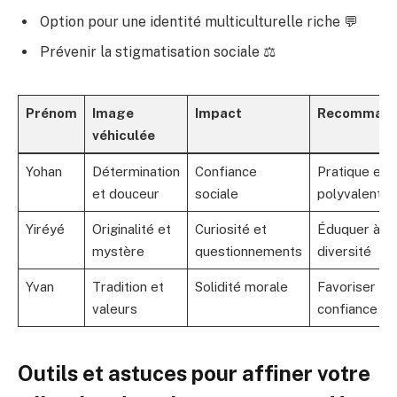
Option pour une identité multiculturelle riche 💬
Prévenir la stigmatisation sociale ⚖️
Prénom
Image
Impact
Recommand
véhiculée
Yohan
Détermination
Confiance
Pratique et
et douceur
sociale
polyvalent
Yiréyé
Originalité et
Curiosité et
Éduquer à la
mystère
questionnements
diversité
Yvan
Tradition et
Solidité morale
Favoriser la
valeurs
confiance
Outils et astuces pour affiner votre