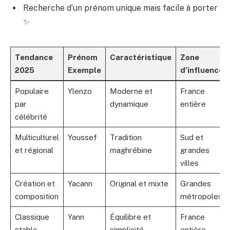
Recherche d’un prénom unique mais facile à porter
✨
Tendance
Prénom
Caractéristique
Zone
2025
Exemple
d’influence
Populaire
Ylenzo
Moderne et
France
par
dynamique
entière
célébrité
Multiculturel
Youssef
Tradition
Sud et
et régional
maghrébine
grandes
villes
Création et
Yacann
Original et mixte
Grandes
composition
métropoles
Classique
Yann
Équilibre et
France
stable
simplicité
entière