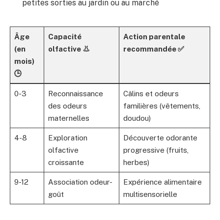
petites sorties au jardin ou au marché
Âge
Capacité
Action parentale
(en
olfactive 👃
recommandée ✅
mois)
🕒
0-3
Reconnaissance
Câlins et odeurs
des odeurs
familières (vêtements,
maternelles
doudou)
4-8
Exploration
Découverte odorante
olfactive
progressive (fruits,
croissante
herbes)
9-12
Association odeur-
Expérience alimentaire
goût
multisensorielle