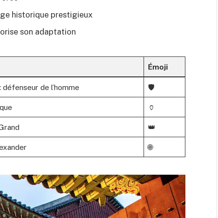
ge historique prestigieux
vorise son adaptation
Émoji
: défenseur de l’homme
🛡️
ique
🏺
 Grand
👑
lexander
🌐