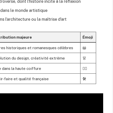
verse, dont l’histoire incite à la réflexion
 dans le monde artistique
s l’architecture ou la maîtrise d’art
ribution majeure
Émoji
es historiques et romanesques célèbres
📖
lution du design, créativité extrême
👗
e dans la haute coiffure
💇‍♂️
r-faire et qualité française
🛠️