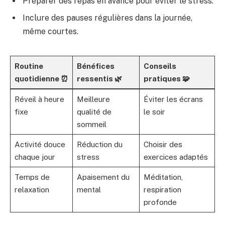
Préparer des repas en avance pour éviter le stress.
Inclure des pauses régulières dans la journée,
même courtes.
Routine
Bénéfices
Conseils
quotidienne ⏰
ressentis 🌿
pratiques 🧩
Réveil à heure
Meilleure
Éviter les écrans
fixe
qualité de
le soir
sommeil
Activité douce
Réduction du
Choisir des
chaque jour
stress
exercices adaptés
Temps de
Apaisement du
Méditation,
relaxation
mental
respiration
profonde