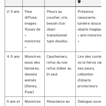
🛡️
2-3 ans
Peur
Pleurs au
Présence
diffuse,
coucher, cris,
rassurante,
images
besoin d’un
lumière douce,
floues de
objet
objets magiques
«
transitionnel
« anti-monstres
monstres
type doudou
»
»
4-5 ans
Monstres
Cauchemars,
Lire des contes
issus des
refus du noir,
où le héros vainc
histoires,
refus d’aller au
ses peurs,
dessins
lit seul
utilisation
animés
d’objets
(Disney,
protecteurs
Pixar)
6 ans et
Monstres
Résistance au
Dialogue ouvert,