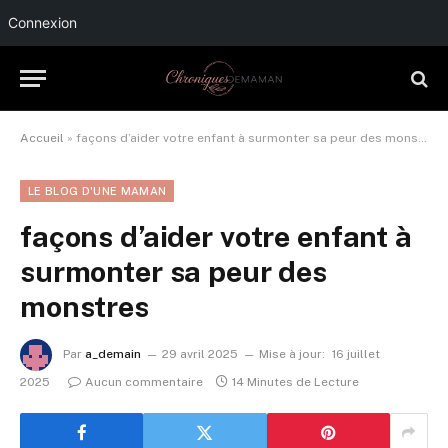
Connexion
Accueil
»
façons d’aider votre enfant à surmonter sa peur des monstres
LE BLOG D'UNE MAMAN
façons d’aider votre enfant à
surmonter sa peur des
monstres
Par
a_demain
29 avril 2025
Mise à jour:
16 juillet
2025
Aucun commentaire
14 Minutes de Lecture