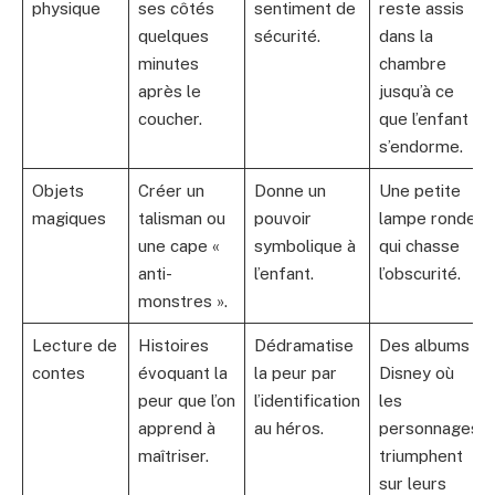
physique
ses côtés
sentiment de
reste assis
quelques
sécurité.
dans la
minutes
chambre
après le
jusqu’à ce
coucher.
que l’enfant
s’endorme.
Objets
Créer un
Donne un
Une petite
magiques
talisman ou
pouvoir
lampe ronde
une cape «
symbolique à
qui chasse
anti-
l’enfant.
l’obscurité.
monstres ».
Lecture de
Histoires
Dédramatise
Des albums
contes
évoquant la
la peur par
Disney où
peur que l’on
l’identification
les
apprend à
au héros.
personnages
maîtriser.
triumphent
sur leurs