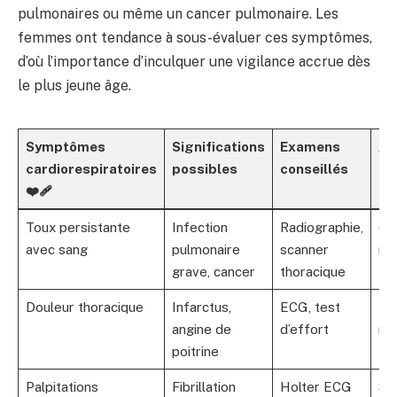
pulmonaires ou même un cancer pulmonaire. Les
femmes ont tendance à sous-évaluer ces symptômes,
d’où l’importance d’inculquer une vigilance accrue dès
le plus jeune âge.
Symptômes
Significations
Examens
Ac
cardiorespiratoires
possibles
conseillés
ur
❤️‍🩹
Toux persistante
Infection
Radiographie,
Co
avec sang
pulmonaire
scanner
ra
grave, cancer
thoracique
Douleur thoracique
Infarctus,
ECG, test
Ur
angine de
d’effort
mé
poitrine
Palpitations
Fibrillation
Holter ECG
Sui