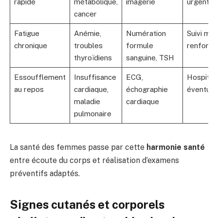
rapide
métabolique,
imagerie
urgente
cancer
Fatigue
Anémie,
Numération
Suivi méd
chronique
troubles
formule
renforcé
thyroïdiens
sanguine, TSH
Essoufflement
Insuffisance
ECG,
Hospitali
au repos
cardiaque,
échographie
éventuel
maladie
cardiaque
pulmonaire
La santé des femmes passe par cette
harmonie santé
entre écoute du corps et réalisation d’examens
préventifs adaptés.
Signes cutanés et corporels