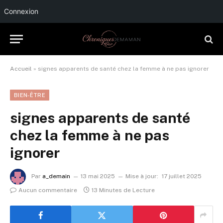
Connexion
Accueil
»
signes apparents de santé chez la femme à ne pas ignorer
BIEN-ÊTRE
signes apparents de santé
chez la femme à ne pas
ignorer
Par
a_demain
13 mai 2025
Mise à jour:
17 juillet 2025
Aucun commentaire
13 Minutes de Lecture