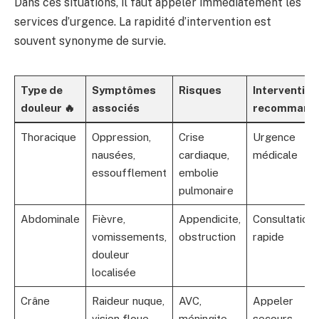
Dans ces situations, il faut appeler immédiatement les
services d’urgence. La rapidité d’intervention est
souvent synonyme de survie.
Type de
Symptômes
Risques
Intervention
douleur 🔥
associés
recommand
Thoracique
Oppression,
Crise
Urgence
nausées,
cardiaque,
médicale
essoufflement
embolie
pulmonaire
Abdominale
Fièvre,
Appendicite,
Consultation
vomissements,
obstruction
rapide
douleur
localisée
Crâne
Raideur nuque,
AVC,
Appeler
vision floue
méningite
secours