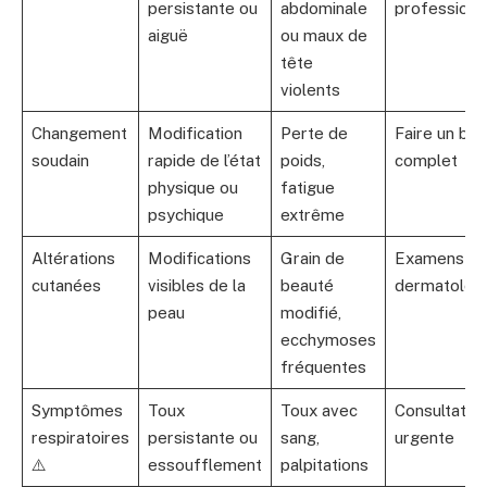
persistante ou
abdominale
professionn
aiguë
ou maux de
tête
violents
Changement
Modification
Perte de
Faire un bila
soudain
rapide de l’état
poids,
complet
physique ou
fatigue
psychique
extrême
Altérations
Modifications
Grain de
Examens
cutanées
visibles de la
beauté
dermatolog
peau
modifié,
ecchymoses
fréquentes
Symptômes
Toux
Toux avec
Consultatio
respiratoires
persistante ou
sang,
urgente
⚠️
essoufflement
palpitations