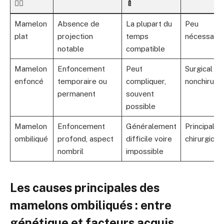
👩‍⚕️
🍼
Mamelon
Absence de
La plupart du
Peu
plat
projection
temps
nécessaire
notable
compatible
Mamelon
Enfoncement
Peut
Surgical ou
enfoncé
temporaire ou
compliquer,
nonchirurgi
permanent
souvent
possible
Mamelon
Enfoncement
Généralement
Principale
ombiliqué
profond, aspect
difficile voire
chirurgical
nombril
impossible
Les causes principales des
mamelons ombiliqués : entre
génétique et facteurs acquis