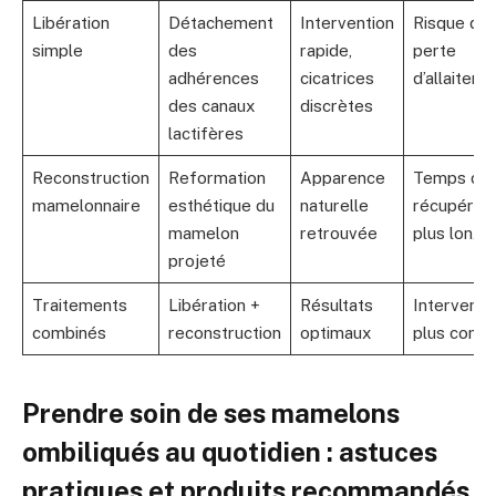
Libération
Détachement
Intervention
Risque de
simple
des
rapide,
perte
adhérences
cicatrices
d’allaiteme
des canaux
discrètes
lactifères
Reconstruction
Reformation
Apparence
Temps de
mamelonnaire
esthétique du
naturelle
récupérati
mamelon
retrouvée
plus long
projeté
Traitements
Libération +
Résultats
Interventi
combinés
reconstruction
optimaux
plus comp
Prendre soin de ses mamelons
ombiliqués au quotidien : astuces
pratiques et produits recommandés