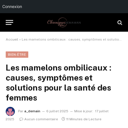
Connexion
Accueil
»
Les mamelons ombilicaux : causes, symptômes et solutions pour la santé des femmes
BIEN-ÊTRE
Les mamelons ombilicaux :
causes, symptômes et
solutions pour la santé des
femmes
Par
a_demain
6 juillet 2025
Mise à jour:
17 juillet
2025
Aucun commentaire
11 Minutes de Lecture