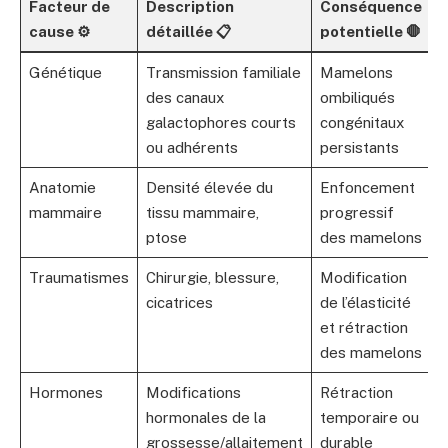
Facteur de
Description
Conséquence
cause ⚙️
détaillée 📋
potentielle 🛑
Génétique
Transmission familiale
Mamelons
des canaux
ombiliqués
galactophores courts
congénitaux
ou adhérents
persistants
Anatomie
Densité élevée du
Enfoncement
mammaire
tissu mammaire,
progressif
ptose
des mamelons
Traumatismes
Chirurgie, blessure,
Modification
cicatrices
de l’élasticité
et rétraction
des mamelons
Hormones
Modifications
Rétraction
hormonales de la
temporaire ou
grossesse/allaitement
durable