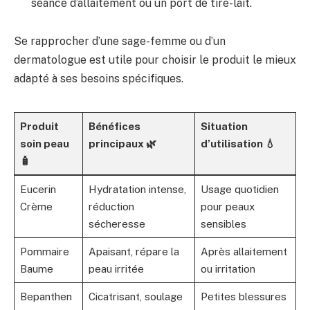
séance d’allaitement ou un port de tire-lait.
Se rapprocher d’une sage-femme ou d’un
dermatologue est utile pour choisir le produit le mieux
adapté à ses besoins spécifiques.
Produit
Bénéfices
Situation
soin peau
principaux 🌿
d’utilisation 💧
🧴
Eucerin
Hydratation intense,
Usage quotidien
Crème
réduction
pour peaux
sécheresse
sensibles
Pommaire
Apaisant, répare la
Après allaitement
Baume
peau irritée
ou irritation
Bepanthen
Cicatrisant, soulage
Petites blessures