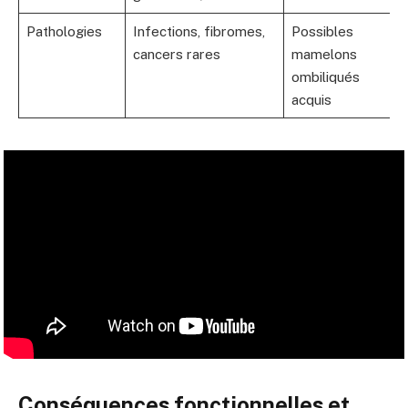
Pathologies
Infections, fibromes,
Possibles
cancers rares
mamelons
ombiliqués
acquis
Conséquences fonctionnelles et