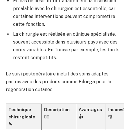
En cas de désir futur d’allaitement, la discussion
préalable avec le chirurgien est essentielle, car
certaines interventions peuvent compromettre
cette fonction.
La chirurgie est réalisée en clinique spécialisée,
souvent accessible dans plusieurs pays avec des
coûts variables. En Tunisie par exemple, les tarifs
restent compétitifs.
Le suivi postopératoire inclut des soins adaptés,
parfois avec des produits comme
Filorga
pour la
régénération cutanée.
Technique
Description
Avantages
Inconvéni
chirurgicale
👩‍⚕️
👍
👎
🔪