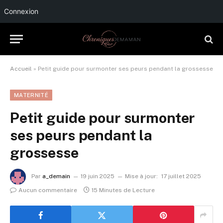
Connexion
Accueil
»
Petit guide pour surmonter ses peurs pendant la grossesse
MATERNITÉ
Petit guide pour surmonter
ses peurs pendant la
grossesse
Par
a_demain
19 juin 2025
Mise à jour:
17 juillet 2025
Aucun commentaire
15 Minutes de Lecture