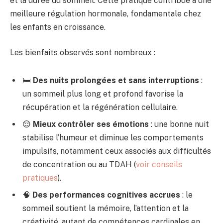
et la durée du sommeil. Cette pratique contribue à une
meilleure régulation hormonale, fondamentale chez
les enfants en croissance.
Les bienfaits observés sont nombreux :
🛏️
Des nuits prolongées et sans interruptions
:
un sommeil plus long et profond favorise la
récupération et la régénération cellulaire.
😌
Mieux contrôler ses émotions
: une bonne nuit
stabilise l’humeur et diminue les comportements
impulsifs, notamment ceux associés aux difficultés
de concentration ou au TDAH (
voir conseils
pratiques
).
🧠
Des performances cognitives accrues
: le
sommeil soutient la mémoire, l’attention et la
créativité, autant de compétences cardinales en