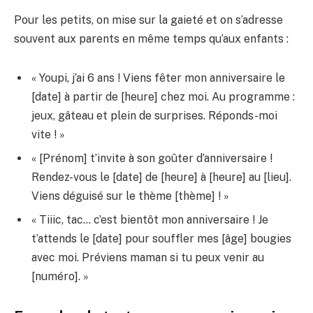
Pour les petits, on mise sur la gaieté et on s’adresse
souvent aux parents en même temps qu’aux enfants :
« Youpi, j’ai 6 ans ! Viens fêter mon anniversaire le
[date] à partir de [heure] chez moi. Au programme :
jeux, gâteau et plein de surprises. Réponds-moi
vite ! »
« [Prénom] t’invite à son goûter d’anniversaire !
Rendez-vous le [date] de [heure] à [heure] au [lieu].
Viens déguisé sur le thème [thème] ! »
« Tiiic, tac… c’est bientôt mon anniversaire ! Je
t’attends le [date] pour souffler mes [âge] bougies
avec moi. Préviens maman si tu peux venir au
[numéro]. »