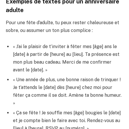
Exemples de textes pour un anniversaire
adulte
Pour une fête d’adulte, tu peux rester chaleureuse et
sobre, ou assumer un ton plus complice :
« J’ai le plaisir de t’inviter à fêter mes [âge] ans le
[date] à partir de [heure] au [lieu]. Ta présence est
mon plus beau cadeau. Merci de me confirmer
avant le [date]. »
« Une année de plus, une bonne raison de trinquer !
Je t’attends le [date] dès [heure] chez moi pour
fêter ça comme il se doit. Amène ta bonne humeur.
»
« Ça se fête ! Je souffle mes [âge] bougies le [date]
et je compte bien le faire avec toi. Rendez-vous au
[lieu] à [heure]. RSVP au [numéro]. »