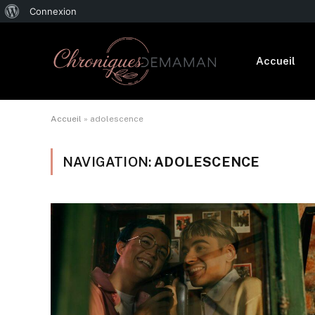
À
Connexion
propos
de
Accueil
WordPress
Accueil
»
adolescence
NAVIGATION:
ADOLESCENCE