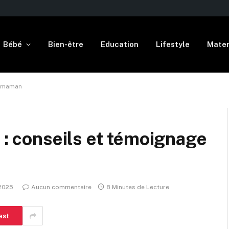
Bébé
Bien-être
Education
Lifestyle
Mater
ne maman
 : conseils et témoignage
 2025
Aucun commentaire
8 Minutes de Lecture
est