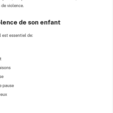
 de violence.
olence de son enfant
 est essentiel de:
t
aisons
se
ne pause
reux