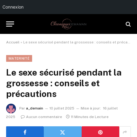
Connexion
Accueil
»
Le sexe sécurisé pendant la grossesse : conseils et précautions
MATERNITÉ
Le sexe sécurisé pendant la
grossesse : conseils et
précautions
Par
a_demain
10 juillet 2025
Mise à jour:
16 juillet
2025
Aucun commentaire
11 Minutes de Lecture