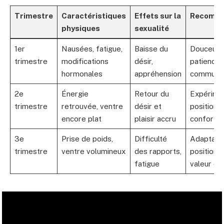
Trimestre
Caractéristiques
Effets sur la
Recomma
physiques
sexualité
1er
Nausées, fatigue,
Baisse du
Douceur 
trimestre
modifications
désir,
patience,
hormonales
appréhension
communic
2e
Énergie
Retour du
Expérime
trimestre
retrouvée, ventre
désir et
positions
encore plat
plaisir accru
confortab
3e
Prise de poids,
Difficulté
Adaptati
trimestre
ventre volumineux
des rapports,
positions
fatigue
valeur du