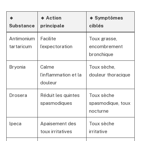
🔹
🔹 Action
🔹 Symptômes
Substance
principale
ciblés
Antimonium
Facilite
Toux grasse,
tartaricum
l’expectoration
encombrement
bronchique
Bryonia
Calme
Toux sèche,
l’inflammation et la
douleur thoracique
douleur
Drosera
Réduit les quintes
Toux sèche
spasmodiques
spasmodique, toux
nocturne
Ipeca
Apaisement des
Toux sèche
toux irritatives
irritative