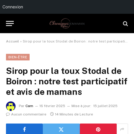
Connexion
Accueil
»
Sirop pour la toux Stodal de Boiron : notre test participatif et avis de mamans
BIEN-ÊTRE
Sirop pour la toux Stodal de
Boiron : notre test participatif
et avis de mamans
Par
Cam
16 février 2025
Mise à jour:
15 juillet 2025
Aucun commentaire
14 Minutes de Lecture