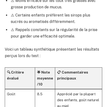
⚠️ Moins efficace sur les toux très grasses avec
grosse production de mucus.
⚠️ Certains enfants préfèrent les sirops plus
sucrés ou aromatisés différemment.
⚠️ Rappels constants sur la régularité de la prise
pour garder une efficacité optimale.
Voici un tableau synthétique présentant les résultats
perçus lors du test :
🔍 Critère
🌟 Note
📋 Commentaires
évalué
moyenne
principaux
/10
Goût
8.5
Apprécié par la plupart
des enfants, goût naturel
au miel