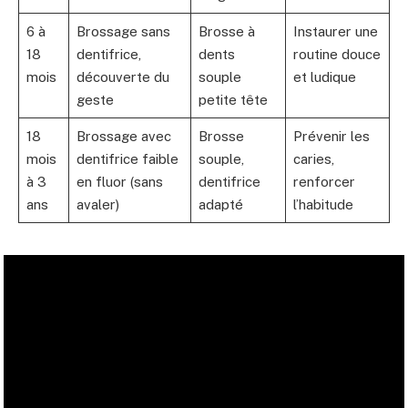
6 à
Brossage sans
Brosse à
Instaurer une
18
dentifrice,
dents
routine douce
mois
découverte du
souple
et ludique
geste
petite tête
18
Brossage avec
Brosse
Prévenir les
mois
dentifrice faible
souple,
caries,
à 3
en fluor (sans
dentifrice
renforcer
ans
avaler)
adapté
l’habitude