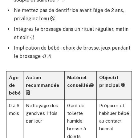
Ne mettez pas de dentifrice avant l’âge de 2 ans,
privilégiez l’eau 🚰
Intégrez le brossage dans un rituel régulier, matin
et soir ⏰
Implication de bébé : choix de brosse, jeux pendant
le brossage 🎨🎶
Âge
Action
Matériel
Objectif
de
recommandée
conseillé 🧰
principal 🎯
bébé
🗒️
0 à 6
Nettoyage des
Gant de
Préparer et
mois
gencives 1 fois
toilette
habituer bébé
par jour
humide,
au contact
brosse à
buccal
doigts