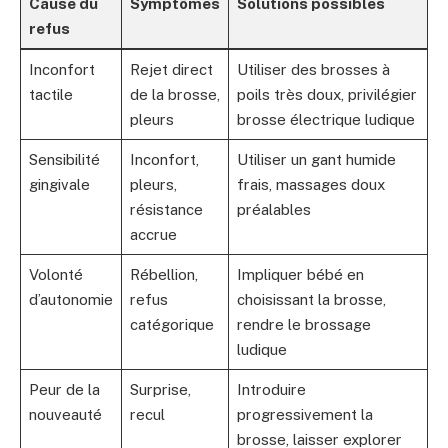
Cause du
Symptômes
Solutions possibles
refus
Inconfort
Rejet direct
Utiliser des brosses à
tactile
de la brosse,
poils très doux, privilégier
pleurs
brosse électrique ludique
Sensibilité
Inconfort,
Utiliser un gant humide
gingivale
pleurs,
frais, massages doux
résistance
préalables
accrue
Volonté
Rébellion,
Impliquer bébé en
d’autonomie
refus
choisissant la brosse,
catégorique
rendre le brossage
ludique
Peur de la
Surprise,
Introduire
nouveauté
recul
progressivement la
brosse, laisser explorer