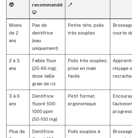
🧒
recommandé
🪥
🦷
Moins
Pas de
Petite tête, poils
Brossage d
de 2
dentifrice
très souples
courte dur
ans
(eau
uniquement)
2 à 3
Faible fluor
Poils très souples,
Apprentiss
ans
(25-60 mg),
prise en main
rinçage et
dose taille
facile
recrachage
grain de riz
3 à 6
Dentifrice
Petit format,
Encourager
ans
fluoré 500-
ergonomique
l’autonomie
1000 ppm
progressiv
(50-100 mg)
Plus de
Dentifrice
Poils souples à
Brossage