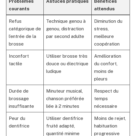
Problèmes
Astuces pratiques
Bénéfices
courants
attendus
Refus
Technique genou à
Diminution du
catégorique de
genou, distraction
stress,
l’entrée de la
par second adulte
meilleure
brosse
coopération
Inconfort
Utiliser brosse très
Amélioration
tactile
douce ou électrique
du confort,
ludique
moins de
pleurs
Durée de
Minuteur musical,
Respect du
brossage
chanson préférée
temps
insuffisante
liée à 2 minutes
nécessaire
Peur du
Utiliser dentifrice
Moins de rejet,
dentifrice
fruité adapté,
habituation
quantité minime
progressive