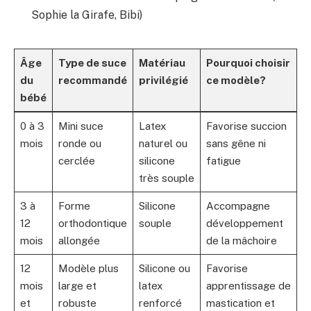
Sophie la Girafe, Bibi)
Âge
Type de suce
Matériau
Pourquoi choisir
du
recommandé
privilégié
ce modèle?
bébé
0 à 3
Mini suce
Latex
Favorise succion
mois
ronde ou
naturel ou
sans gêne ni
cerclée
silicone
fatigue
très souple
3 à
Forme
Silicone
Accompagne
12
orthodontique
souple
développement
mois
allongée
de la mâchoire
12
Modèle plus
Silicone ou
Favorise
mois
large et
latex
apprentissage de
et
robuste
renforcé
mastication et