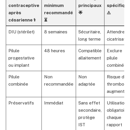
contraceptive
minimum
principaux
spécifiqu
après
recommandé
🌟
⚠️
césarienne ⚕️
⏳
DIU (stérilet)
8 semaines
Sécuritaire,
Attendre
long terme
cicatrisatio
Pilule
48 heures
Compatible
Exclure
progestative
allaitement
pilule
ou implant
combinée
Pilule
Non
Non
Risque de
combinée
recommandée
adaptée
thrombose
augmenté
Préservatifs
Immédiat
Sans effet
Utilisation
secondaire,
obligatoire 
protège
chaque
IST
rapport