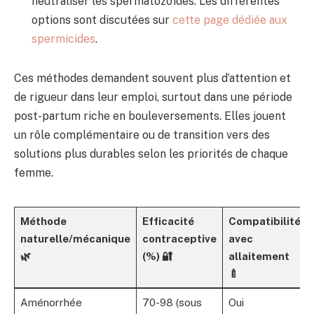
neutraliser les spermatozoïdes. Les différentes
options sont discutées sur
cette page dédiée aux
spermicides
.
Ces méthodes demandent souvent plus d’attention et
de rigueur dans leur emploi, surtout dans une période
post-partum riche en bouleversements. Elles jouent
un rôle complémentaire ou de transition vers des
solutions plus durables selon les priorités de chaque
femme.
Méthode
Efficacité
Compatibilité
naturelle/mécanique
contraceptive
avec
🌿
(%) 🔐
allaitement
🍼
Aménorrhée
70-98 (sous
Oui