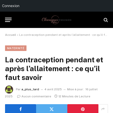
Connexion
Accueil
»
La contraception pendant et après l’allaitement : ce qu’il faut savoir
MATERNITÉ
La contraception pendant et
après l’allaitement : ce qu’il
faut savoir
Par
a_plus_tard
4 avril 2025
Mise à jour:
16 juillet
2025
Aucun commentaire
12 Minutes de Lecture