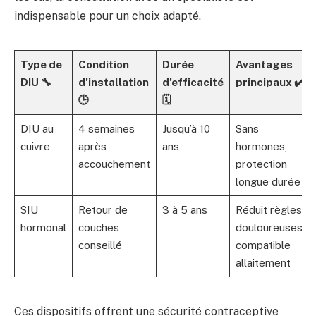
indispensable pour un choix adapté.
Type de
Condition
Durée
Avantages
DIU 🔧
d’installation
d’efficacité
principaux ✔️
🕒
🗓️
DIU au
4 semaines
Jusqu’à 10
Sans
cuivre
après
ans
hormones,
accouchement
protection
longue durée
SIU
Retour de
3 à 5 ans
Réduit règles
hormonal
couches
douloureuses,
conseillé
compatible
allaitement
Ces dispositifs offrent une sécurité contraceptive