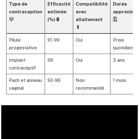
Type de
Efficacité
Compatibilité
Durée
contraception
estimée
avec
approximat
💡
(%) 🔒
allaitement
🗓️
🍼
Pilule
91-99
Oui
Prise
progestative
quotidienne
Implant
99
Oui
3 ans
contraceptif
Pach et anneau
92-96
Non
1 mois
vaginal
recommandé