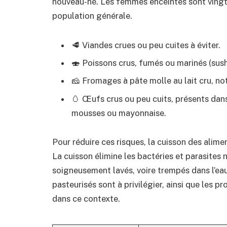
nouveau-né. Les femmes enceintes sont vingt 
population générale.
🥩 Viandes crues ou peu cuites à éviter.
🍣 Poissons crus, fumés ou marinés (sushi
🧀 Fromages à pâte molle au lait cru, 
🥚 Œufs crus ou peu cuits, présents da
mousses ou mayonnaise.
Pour réduire ces risques, la cuisson des ali
La cuisson élimine les bactéries et parasites 
soigneusement lavés, voire trempés dans l’eau
pasteurisés sont à privilégier, ainsi que les p
dans ce contexte.