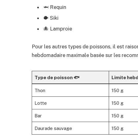
🦈 Requin
🐡 Siki
🐙 Lamproie
Pour les autres types de poissons, il est rai
hebdomadaire maximale basée sur les recomma
Type de poisson 🐟
Limite heb
Thon
150 g
Lotte
150 g
Bar
150 g
Daurade sauvage
150 g