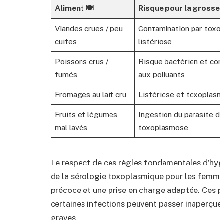
Aliment 🍽️
Risque pour la grosse
Viandes crues / peu
Contamination par tox
cuites
listériose
Poissons crus /
Risque bactérien et co
fumés
aux polluants
Fromages au lait cru
Listériose et toxopla
Fruits et légumes
Ingestion du parasite d
mal lavés
toxoplasmose
Le respect de ces règles fondamentales d’hy
de la sérologie toxoplasmique pour les femm
précoce et une prise en charge adaptée. Ces p
certaines infections peuvent passer inaperçu
graves.