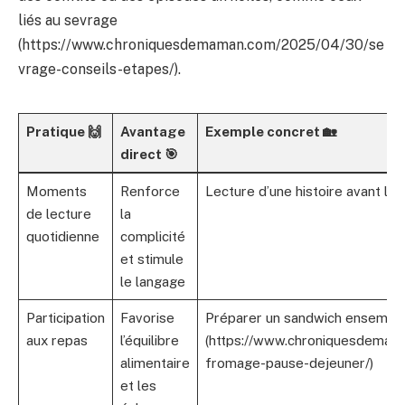
liés au sevrage
(https://www.chroniquesdemaman.com/2025/04/30/se
vrage-conseils-etapes/).
Pratique 🙌
Avantage
Exemple concret 🏡
direct 🎯
Moments
Renforce
Lecture d’une histoire avant le
de lecture
la
quotidienne
complicité
et stimule
le langage
Participation
Favorise
Préparer un sandwich ensembl
aux repas
l’équilibre
(https://www.chroniquesdemam
alimentaire
fromage-pause-dejeuner/)
et les