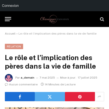
Connexion
Accueil
»
Le rôle et l’implication des pères dans la vie de famille
RELATION
Le rôle et l’implication des
pères dans la vie de famille
Par
a_demain
7 mai 2025
Mise à jour:
17 juillet 2025
Aucun commentaire
14 Minutes de Lecture