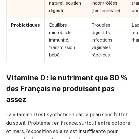
naturel, soutien
incontrôlées
sta
digestif
(1er trimestre)
pou
Probiotiques
Équilibre
Troubles
Lac
microbiote,
digestifs,
reut
immunité,
infections
rh
transmission
vaginales
bébé
répétées
Vitamine D : le nutriment que 80 %
des Français ne produisent pas
assez
La vitamine D est synthétisée par la peau sous l’effet
du soleil. Problème : en France, surtout entre octobre
et mars, l’exposition solaire est insuffisante pour