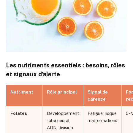
Les nutriments essentiels : besoins, rôles
et signaux d’alerte
Nutriment
Rôle principal
Signal de
Fo
carence
re
Folates
Développement
Fatigue, risque
5-
tube neural,
malformations
ADN, division