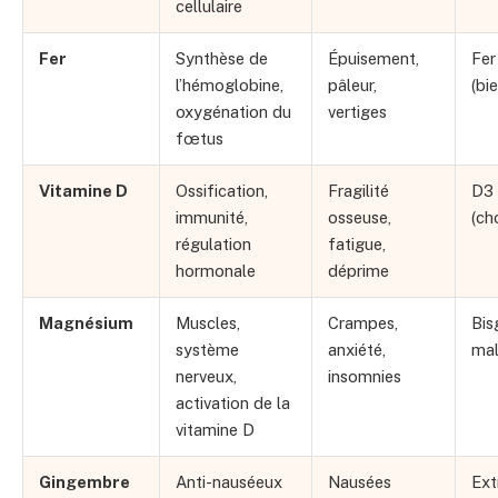
cellulaire
Fer
Synthèse de
Épuisement,
Fer
l’hémoglobine,
pâleur,
(bi
oxygénation du
vertiges
fœtus
Vitamine D
Ossification,
Fragilité
D3
immunité,
osseuse,
(ch
régulation
fatigue,
hormonale
déprime
Magnésium
Muscles,
Crampes,
Bis
système
anxiété,
mal
nerveux,
insomnies
activation de la
vitamine D
Gingembre
Anti-nauséeux
Nausées
Ext