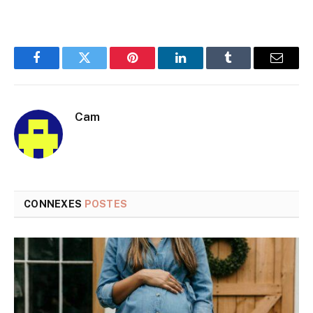
Facebook
Twitter
Pinterest
LinkedIn
Tumblr
E-
mail
Cam
CONNEXES
POSTES