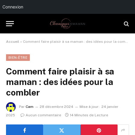
Connexion
Accueil
»
Comment faire plaisir à sa maman : des idées pour la combler
BIEN-ÊTRE
Comment faire plaisir à sa
maman : des idées pour la
combler
Par
Cam
28 décembre 2024
Mise à jour:
24 janvier
2025
Aucun commentaire
14 Minutes de Lecture