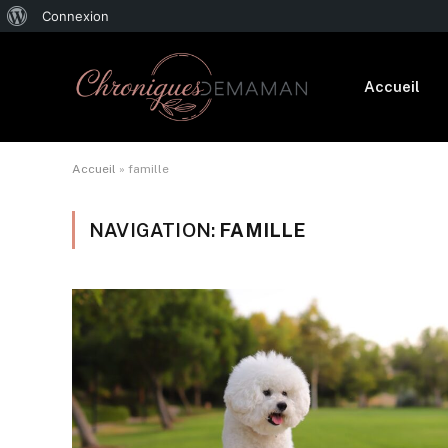
À
Connexion
propos
de
Accueil
WordPress
Accueil
»
famille
NAVIGATION:
FAMILLE