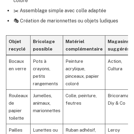
coloré
✂️ Assemblage simple avec colle adaptée
🎭 Création de marionnettes ou objets ludiques
Objet
Bricolage
Matériel
Magasins
recyclé
possible
complémentaire
suggérés
Bocaux
Pots à
Peinture
Action,
en verre
crayons,
acrylique,
Cultura
petits
pinceaux, papier
rangements
coloré
Rouleaux
Jumelles,
Colle, peinture,
Bricorama,
de
animaux,
feutres
Diy & Co
papier
marionnettes
toilette
Pailles
Lunettes ou
Ruban adhésif,
Leroy