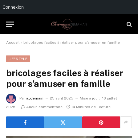
Connexion
Accueil
»
bricolages faciles à réaliser pour s’amuser en famille
LIFESTYLE
bricolages faciles à réaliser
pour s’amuser en famille
Par
a_demain
25 avril 2025
Mise à jour:
16 juillet
2025
Aucun commentaire
14 Minutes de Lecture