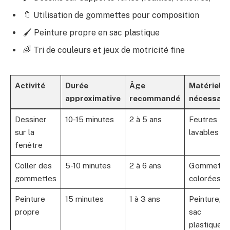
🔖 Utilisation de gommettes pour composition
🖌️ Peinture propre en sac plastique
🌈 Tri de couleurs et jeux de motricité fine
Activité
Durée
Âge
Matériel
approximative
recommandé
nécessair
Dessiner
10-15 minutes
2 à 5 ans
Feutres
sur la
lavables
fenêtre
Coller des
5-10 minutes
2 à 6 ans
Gommette
gommettes
colorées
Peinture
15 minutes
1 à 3 ans
Peinture,
propre
sac
plastique