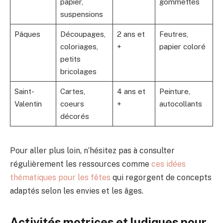
papier,
gommettes
suspensions
Pâques
Découpages,
2 ans et
Feutres,
coloriages,
+
papier coloré
petits
bricolages
Saint-
Cartes,
4 ans et
Peinture,
Valentin
coeurs
+
autocollants
décorés
Pour aller plus loin, n’hésitez pas à consulter
régulièrement les ressources comme
ces idées
thématiques pour les fêtes
qui regorgent de concepts
adaptés selon les envies et les âges.
Activités motrices et ludiques pour