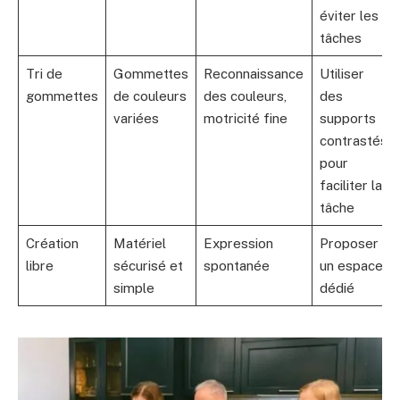
éviter les
tâches
Tri de
Gommettes
Reconnaissance
Utiliser
gommettes
de couleurs
des couleurs,
des
variées
motricité fine
supports
contrastés
pour
faciliter la
tâche
Création
Matériel
Expression
Proposer
libre
sécurisé et
spontanée
un espace
simple
dédié