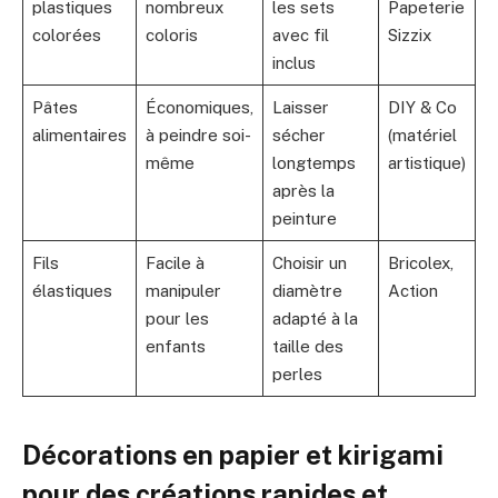
plastiques
nombreux
les sets
Papeterie
colorées
coloris
avec fil
Sizzix
inclus
Pâtes
Économiques,
Laisser
DIY & Co
alimentaires
à peindre soi-
sécher
(matériel
même
longtemps
artistique)
après la
peinture
Fils
Facile à
Choisir un
Bricolex,
élastiques
manipuler
diamètre
Action
pour les
adapté à la
enfants
taille des
perles
Décorations en papier et kirigami
pour des créations rapides et