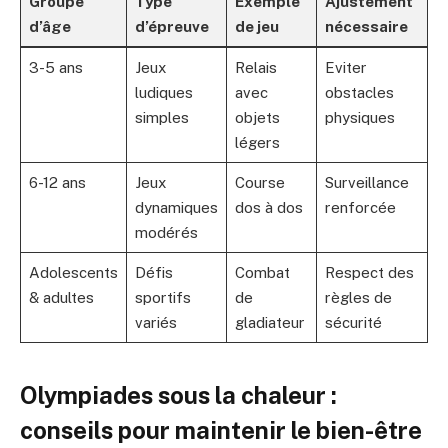
Groupe
Type
Exemple
Ajustement
d’âge
d’épreuve
de jeu
nécessaire
3-5 ans
Jeux
Relais
Eviter
ludiques
avec
obstacles
simples
objets
physiques
légers
6-12 ans
Jeux
Course
Surveillance
dynamiques
dos à dos
renforcée
modérés
Adolescents
Défis
Combat
Respect des
& adultes
sportifs
de
règles de
variés
gladiateur
sécurité
Olympiades sous la chaleur :
conseils pour maintenir le bien-être