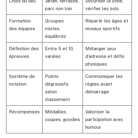
Choix du lieu
Jardin, terrasse,
Sécuriser la zone,
parc non loin
vérifier les sols
Formation
Groupes
Répartir les âges et
des équipes
mixtes,
niveaux sportifs
équilibrés
Définition des
Entre 5 et 10,
Mélanger jeux
épreuves
variées
d’adresse et défis
physiques
Système de
Points
Communiquer les
notation
dégressifs
règles avant
selon
démarrage
classement
Récompenses
Médailles,
Valoriser la
coupes, goodies
participation avec
humour