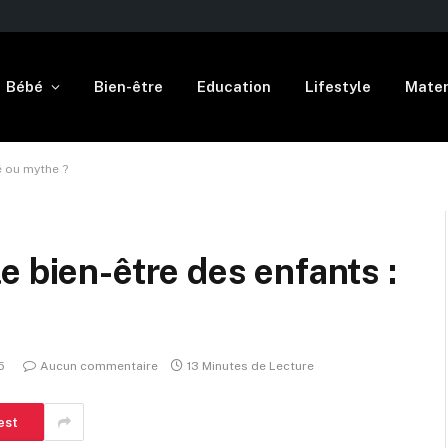
Bébé
Bien-être
Education
Lifestyle
Mater
é ou mythe ?
e bien-être des enfants :
5
Aucun commentaire
13 Minutes de Lecture
est