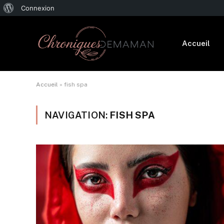
À
Connexion
propos
de
Accueil
WordPress
Accueil
»
fish spa
NAVIGATION:
FISH SPA