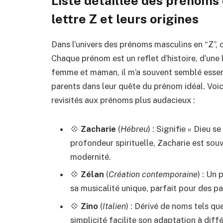
Liste détaillée des prénom
lettre Z et leurs origines
Dans l’univers des prénoms masculins en “Z”, o
Chaque prénom est un reflet d’histoire, d’une
femme et maman, il m’a souvent semblé essenti
parents dans leur quête du prénom idéal. Voici
revisités aux prénoms plus audacieux :
💠
Zacharie
(
Hébreu
) : Signifie « Dieu se
profondeur spirituelle, Zacharie est sou
modernité.
💠
Zélan
(
Création contemporaine
) : Un
sa musicalité unique, parfait pour des p
💠
Zino
(
Italien
) : Dérivé de noms tels qu
simplicité facilite son adaptation à diff