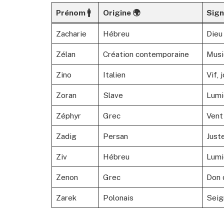
Prénom 🚹
Origine 🌍
Sign
Zacharie
Hébreu
Dieu
Zélan
Création contemporaine
Musi
Zino
Italien
Vif, 
Zoran
Slave
Lumi
Zéphyr
Grec
Vent
Zadig
Persan
Just
Ziv
Hébreu
Lumi
Zenon
Grec
Don 
Zarek
Polonais
Seig