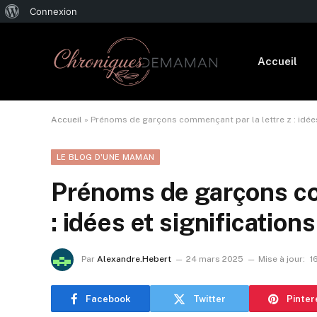
À
Connexion
propos
de
Accueil
WordPress
Accueil
»
Prénoms de garçons commençant par la lettre z : idées
LE BLOG D'UNE MAMAN
Prénoms de garçons co
: idées et significations
Par
Alexandre.Hebert
24 mars 2025
Mise à jour:
1
Facebook
Twitter
Pinter