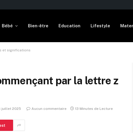
Bébé
Bien-être
Education
Lifestyle
Mater
 et significations
mmençant par la lettre z
6 juillet 2025
Aucun commentaire
13 Minutes de Lecture
est