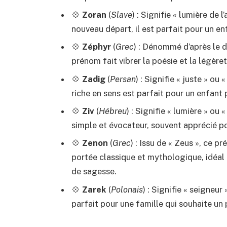
💠
Zoran
(
Slave
) : Signifie « lumière de
nouveau départ, il est parfait pour un en
💠
Zéphyr
(
Grec
) : Dénommé d’après le d
prénom fait vibrer la poésie et la légère
💠
Zadig
(
Persan
) : Signifie « juste » o
riche en sens est parfait pour un enfant 
💠
Ziv
(
Hébreu
) : Signifie « lumière » ou
simple et évocateur, souvent apprécié po
💠
Zenon
(
Grec
) : Issu de « Zeus », ce p
portée classique et mythologique, idéal 
de sagesse.
💠
Zarek
(
Polonais
) : Signifie « seigneur
parfait pour une famille qui souhaite un 