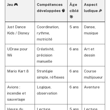
Jeu 🎮
Compétences
Âge
Aspect
développées 🧠
ciblé
ludique 🎉
🎯
Just Dance
Coordination,
5 ans
Danse,
Kids / Disney
rythme,
musique
motricité
UDraw pour
Créativité,
6 ans
Art et
Wii
précision
dessin
manuelle
Mario Kart 8
Stratégie
6 ans
Course
simple, réflexes
multijoueur
Avions :
Logique,
6 ans
Aventure
incendie et
observation
sauvetage
Heure du
Lecture
5 ans
Lecture,