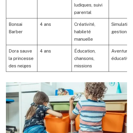
ludiques, suivi
parental
Bonsai
4 ans
Créativité,
Simulation
Barber
habileté
gestion
manuelle
Dora sauve
4 ans
Éducation,
Aventure
la princesse
chansons,
éducative
des neiges
missions