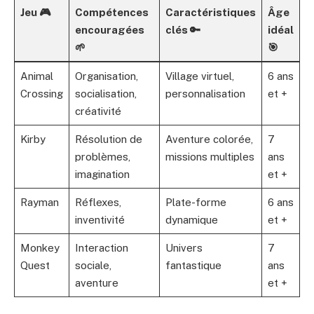
Jeu 🎮
Compétences
Caractéristiques
Âge
encouragées
clés 🔑
idéal
🌱
🎯
Animal
Organisation,
Village virtuel,
6 ans
Crossing
socialisation,
personnalisation
et +
créativité
Kirby
Résolution de
Aventure colorée,
7
problèmes,
missions multiples
ans
imagination
et +
Rayman
Réflexes,
Plate-forme
6 ans
inventivité
dynamique
et +
Monkey
Interaction
Univers
7
Quest
sociale,
fantastique
ans
aventure
et +