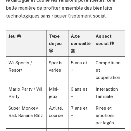
le dialogue et calme les tensions potentielles. Une
belle manière de profiter ensemble des bienfaits
technologiques sans risquer l’isolement social.
Jeu 🎮
Type
Âge
Aspect
de jeu
conseillé
social 👫
🎲
🎂
Wii Sports /
Sports
5 ans et
Compétition
Resort
variés
+
et
coopération
Mario Party / Wii
Mini-
6 ans et
Interaction
Party
jeux
+
familiale
Super Monkey
Agilité,
7 ans et
Rires et
Ball: Banana Blitz
course
+
émotions
partagés